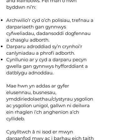
and Rainbows. Fel rhan o hwn
byddwn ni’n:
Archwilio’r cyd o’ch polisïau, trefnau a
darpariaeth gan gynnwys
cyfweliadau, dadansoddi dogfennau
a chasglu adborth.
Darparu adroddiad sy’n crynhoi’r
canlyniadau a phrofi adborth.
Cynllunio ar y cyd a darparu pecyn
gwella gan gynnwys hyfforddiant a
datblygu adnoddau.
Mae hwn yn addas ar gyfer
elusennau, busnesau,
ymddiriedolaethau/clystyrau ysgolion
ac ysgolion unigol, gallwn ni deilwra
ein rhaglen i’ch anghenion a’ch
cyllideb.
Cysylltwch â ni isod er mwyn
darganfod mwy ac i barhau eich taith