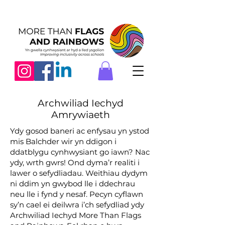
Archwiliad Iechyd
Amrywiaeth
Ydy gosod baneri ac enfysau yn ystod
mis Balchder wir yn ddigon i
ddatblygu cynhwysiant go iawn? Nac
ydy, wrth gwrs! Ond dyma’r realiti i
lawer o sefydliadau. Weithiau dydym
ni ddim yn gwybod lle i ddechrau
neu lle i fynd y nesaf. Pecyn cyflawn
sy’n cael ei deilwra i’ch sefydliad ydy
Archwiliad Iechyd More Than Flags