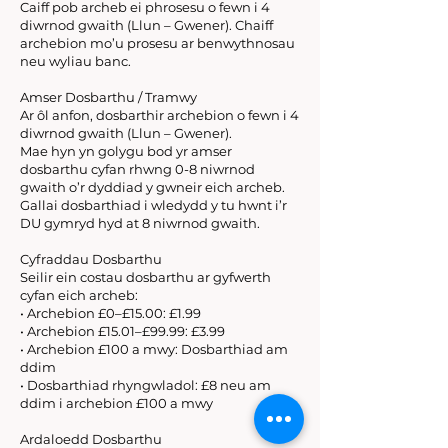
Caiff pob archeb ei phrosesu o fewn i 4
diwrnod gwaith (Llun – Gwener). Chaiff
archebion mo’u prosesu ar benwythnosau
neu wyliau banc.
Amser​ Dosbarthu / Tramwy
Ar ôl anfon, dosbarthir archebion o fewn i 4
diwrnod gwaith (Llun – Gwener).
Mae hyn yn golygu bod yr amser
dosbarthu cyfan rhwng 0-8 niwrnod
gwaith o’r dyddiad y gwneir eich archeb.
Gallai dosbarthiad i wledydd y tu hwnt i’r
DU gymryd hyd at 8 niwrnod gwaith.
Cyfraddau Dosbarthu
Seilir ein costau dosbarthu ar gyfwerth
cyfan eich archeb:
​• Archebion £0–£15.00: £1.99
• Archebion £15.01–£99.99: £3.99
• Archebion £100 a mwy: Dosbarthiad am
ddim
• Dosbarthiad rhyngwladol: £8 neu am
ddim i archebion £100 a mwy
Ardaloedd Dosbarthu